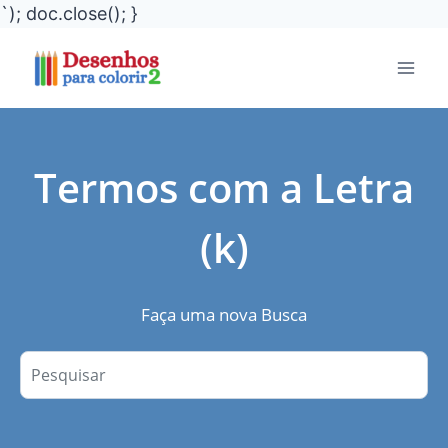
`); doc.close(); }
Pular
para
o
Conteúdo
Termos com a Letra
(k)
Faça uma nova Busca