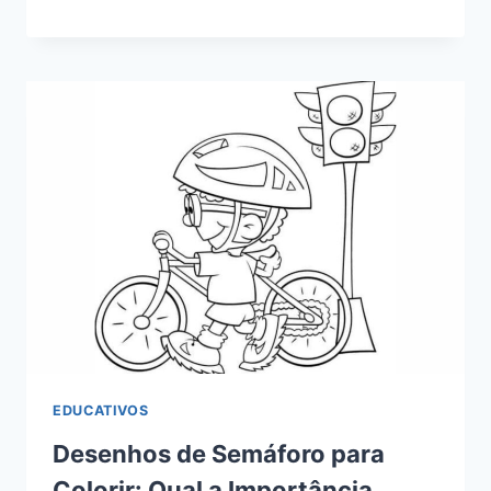
EDUCATIVOS
Desenhos de Semáforo para
Colorir: Qual a Importância