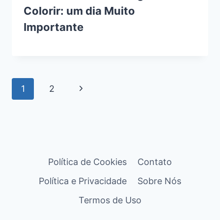
Colorir: um dia Muito
Importante
Navegação
Página
1
2
da
Seguinte
Página
Política de Cookies
Contato
Política e Privacidade
Sobre Nós
Termos de Uso