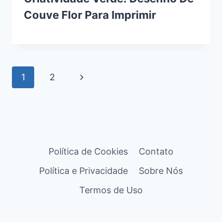
Couve Flor Para Imprimir
Navegação
Página
1
2
da
Seguinte
Página
Política de Cookies
Contato
Política e Privacidade
Sobre Nós
Termos de Uso