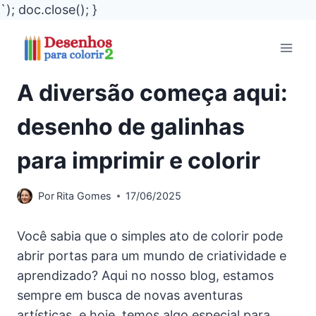
`); doc.close(); }
Pular
para
o
A diversão começa aqui:
Conteúdo
desenho de galinhas
para imprimir e colorir
Por
Rita Gomes
17/06/2025
Você sabia que o simples ato de colorir pode
abrir portas para um mundo de criatividade e
aprendizado? Aqui no nosso blog, estamos
sempre em busca de novas aventuras
artísticas, e hoje, temos algo especial para