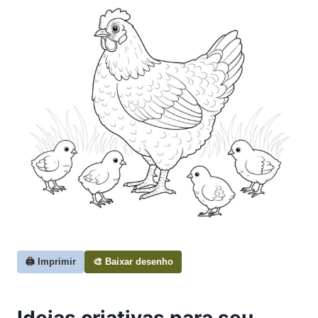
🖨️ Imprimir
🎨 Baixar desenho