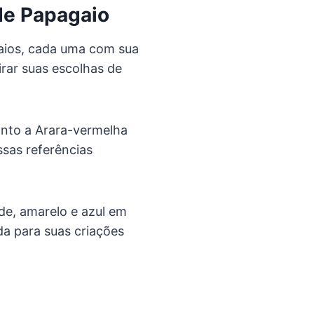
de Papagaio
gaios, cada uma com sua
irar suas escolhas de
anto a Arara-vermelha
ssas referências
de, amarelo e azul em
a para suas criações