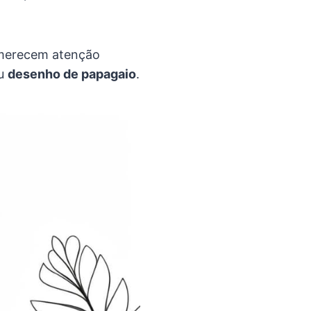
e merecem atenção
eu
desenho de papagaio
.