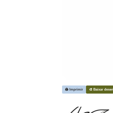
🖨️ Imprimir
🎨 Baixar dese