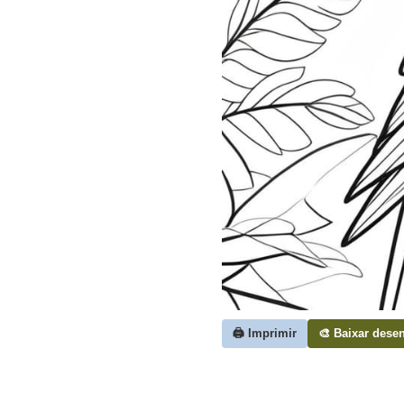
🖨️ Imprimir
🎨 Baixar dese