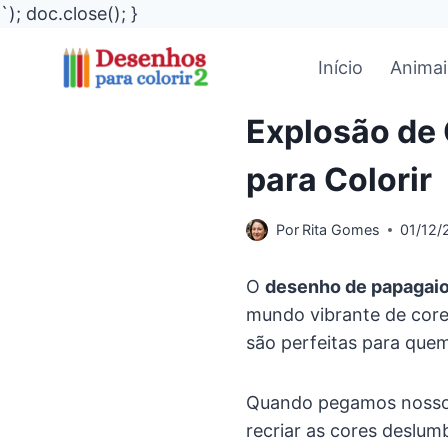
`); doc.close(); }
Pular
Início
Animai
para
o
Explosão de 
Conteúdo
para Colorir
Por
Rita Gomes
01/12/
O
desenho de papagaio 
mundo vibrante de core
são perfeitas para quem
Quando pegamos nossos 
recriar as cores deslu