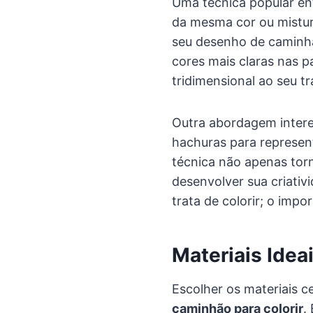
Uma técnica popular ent
da mesma cor ou mistu
seu desenho de caminhã
cores mais claras nas p
tridimensional ao seu tr
Outra abordagem intere
hachuras para represent
técnica não apenas tor
desenvolver sua criativ
trata de colorir; o impor
Materiais Idea
Escolher os materiais c
caminhão para colorir
.