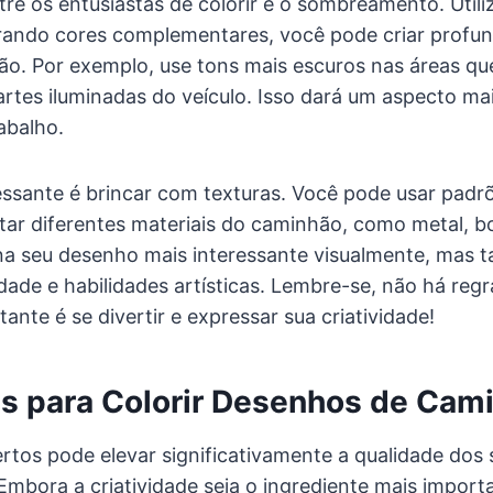
re os entusiastas de colorir é o sombreamento. Utili
rando cores complementares, você pode criar profu
o. Por exemplo, use tons mais escuros nas áreas qu
artes iluminadas do veículo. Isso dará um aspecto mais
abalho.
ssante é brincar com texturas. Você pode usar padrõ
ar diferentes materiais do caminhão, como metal, bo
na seu desenho mais interessante visualmente, mas 
idade e habilidades artísticas. Lembre-se, não há reg
tante é se divertir e expressar sua criatividade!
is para Colorir Desenhos de Cam
ertos pode elevar significativamente a qualidade dos
 Embora a criatividade seja o ingrediente mais import