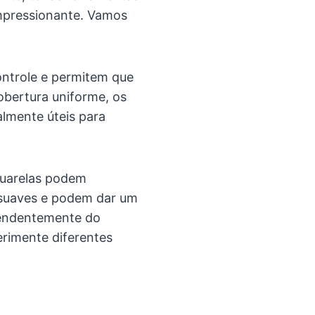
impressionante. Vamos
ontrole e permitem que
obertura uniforme, os
lmente úteis para
quarelas podem
s suaves e podem dar um
pendentemente do
erimente diferentes