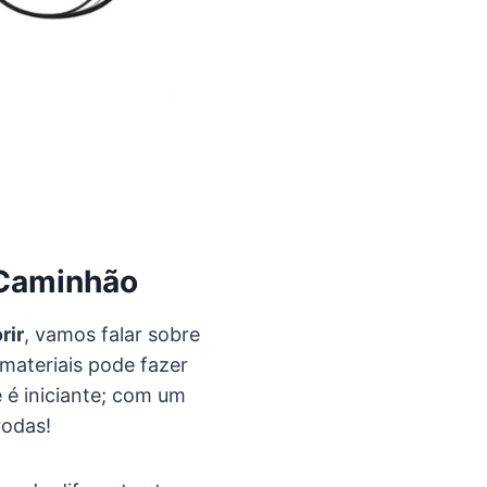
 Caminhão
rir
, vamos falar sobre
materiais pode fazer
 é iniciante; com um
rodas!