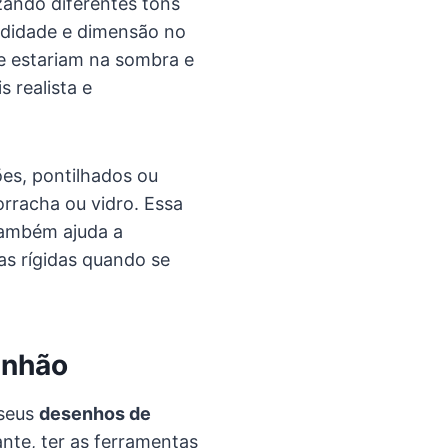
zando diferentes tons
ndidade e dimensão no
e estariam na sombra e
 realista e
es, pontilhados ou
rracha ou vidro. Essa
também ajuda a
ras rígidas quando se
inhão
 seus
desenhos de
ante, ter as ferramentas