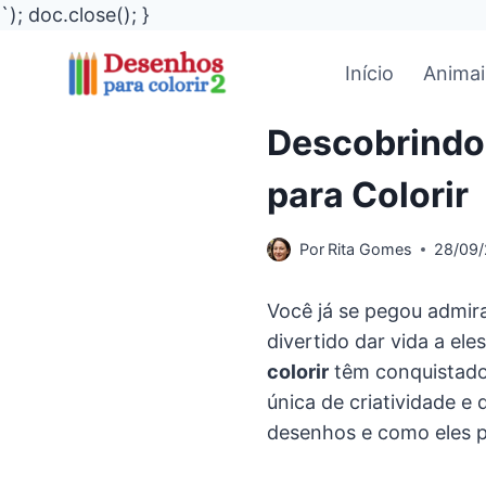
`); doc.close(); }
Pular
Início
Animai
para
o
Descobrindo
Conteúdo
para Colorir
Por
Rita Gomes
28/09
Você já se pegou admir
divertido dar vida a el
colorir
têm conquistado 
única de criatividade e
desenhos e como eles p