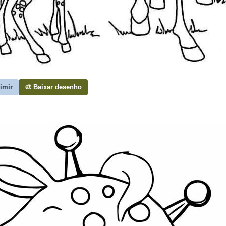
rimir
🎨 Baixar desenho