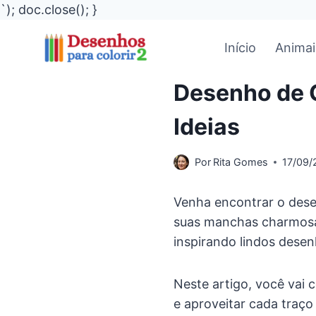
`); doc.close(); }
Pular
Início
Animai
para
o
Desenho de G
Conteúdo
Ideias
Por
Rita Gomes
17/09/
Venha encontrar o desen
suas manchas charmosas
inspirando lindos desen
Neste artigo, você vai 
e aproveitar cada traço