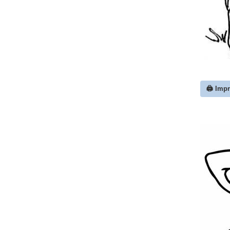
🖨️ Imp