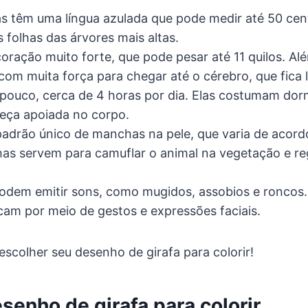
fas têm uma língua azulada que pode medir até 50 cen
s folhas das árvores mais altas.
oração muito forte, que pode pesar até 11 quilos. Alé
om muita força para chegar até o cérebro, que fica 
pouco, cerca de 4 horas por dia. Elas costumam do
eça apoiada no corpo.
padrão único de manchas na pele, que varia de acord
has servem para camuflar o animal na vegetação e re
podem emitir sons, como mugidos, assobios e roncos.
m por meio de gestos e expressões faciais.
scolher seu desenho de girafa para colorir!
senho de girafa para colorir