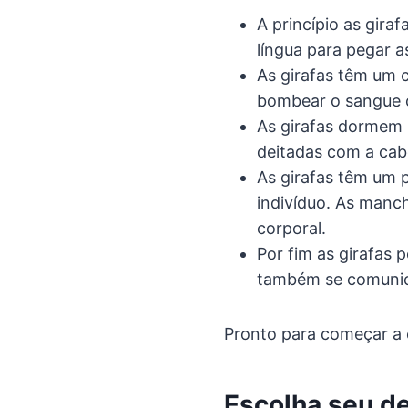
A princípio as gira
língua para pegar a
As girafas têm um c
bombear o sangue c
As girafas dormem 
deitadas com a cab
As girafas têm um 
indivíduo. As manc
corporal.
Por fim as girafas 
também se comunica
Pronto para começar a e
Escolha seu de