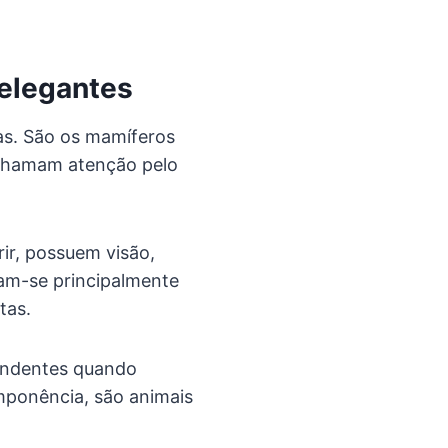
 elegantes
as. São os mamíferos
 chamam atenção pelo
rir, possuem visão,
tam-se principalmente
tas.
endentes quando
imponência, são animais