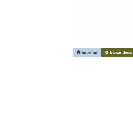
🖨️ Imprimir
🎨 Baixar dese