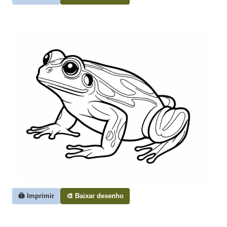
🖨️ Imprimir
🎨 Baixar desenho