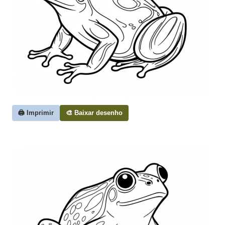
🖨️ Imprimir
🎨 Baixar desenho