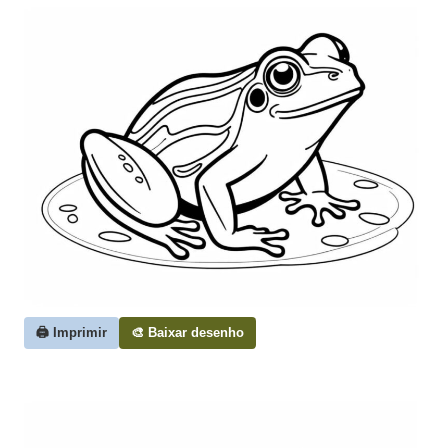
🖨️ Imprimir
🎨 Baixar desenho