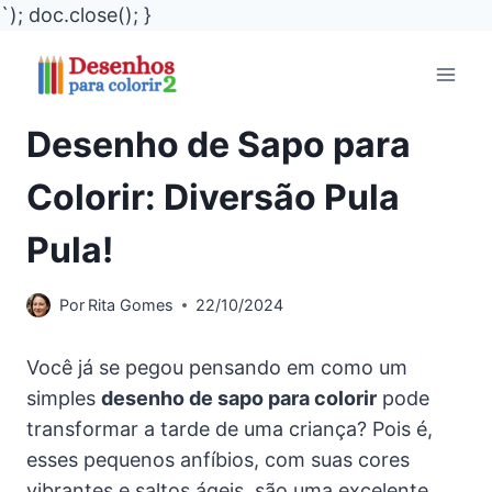
`); doc.close(); }
Pular
para
o
Desenho de Sapo para
Conteúdo
Colorir: Diversão Pula
Pula!
Por
Rita Gomes
22/10/2024
Você já se pegou pensando em como um
simples
desenho de sapo para colorir
pode
transformar a tarde de uma criança? Pois é,
esses pequenos anfíbios, com suas cores
vibrantes e saltos ágeis, são uma excelente