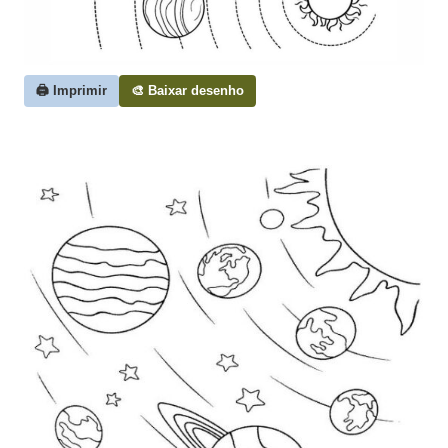
🖨️ Imprimir
🎨 Baixar desenho