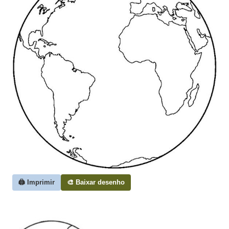
🖨️ Imprimir
🎨 Baixar desenho