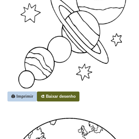
🖨️ Imprimir
🎨 Baixar desenho