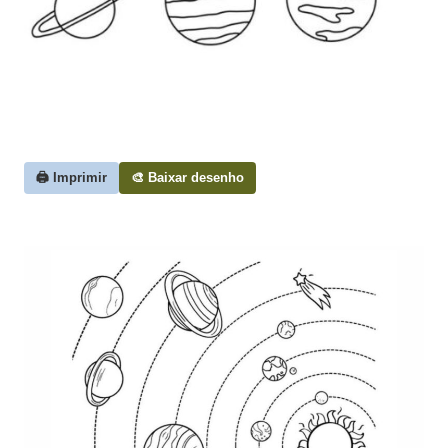
🖨️ Imprimir
🎨 Baixar desenho