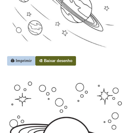
🖨️ Imprimir
🎨 Baixar desenho