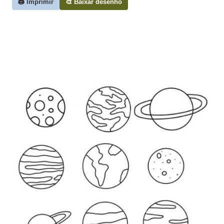
🖨️ Imprimir
🎨 Baixar desenho